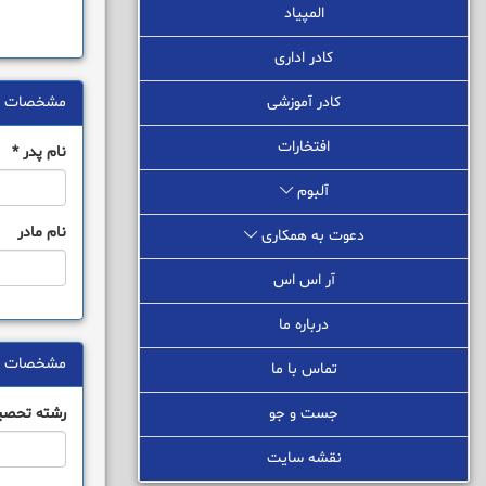
المپیاد
کادر اداری
کادر آموزشی
مشخصات خا
افتخارات
نام پدر
*
آلبوم
نام مادر
دعوت به همکاری
آر اس اس
درباره ما
مشخصات ت
تماس با ما
جست و جو
رشته تحصی
نقشه سایت