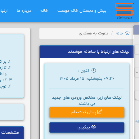
پیش و دبستان خانه دوست
خانه
درباره ما
ارتبا
خانه
دعوت به همکاری
لینک های ارتباط با سامانه هوشمند
پر ک
تا ز
اکنون :
و اط
07:26 پنجشنبه, 15 مرداد 1405
کد ر
توجه
لینک های زیر، مختص ورودی های جدید
می باشند
پیش ثبت نام
د
پیگیری
مشخصات ف