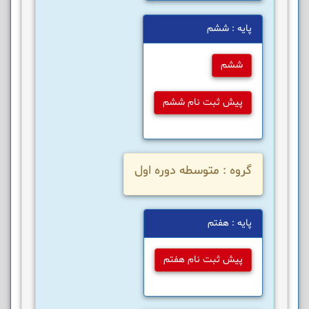
پایه : ششم
ششم
پیش ثبت نام ششم
گروه : متوسطه دوره اول
پایه : هفتم
پیش ثبت نام هفتم