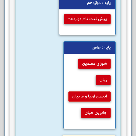
پایه : دوازدهم
پیش ثبت نام دوازدهم
پایه : جامع
شورای معلمین
زبان
انجمن اولیا و مربیان
جابربن حیان