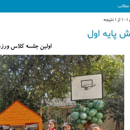
مطالب
یجه
ش پایه اول
اولین جلسه کلاس ور