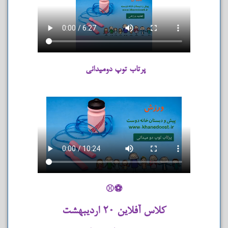
پرتاب توپ دومیدانی
⚽⚾
کلاس آفلاین ۲۰ اردیبهشت