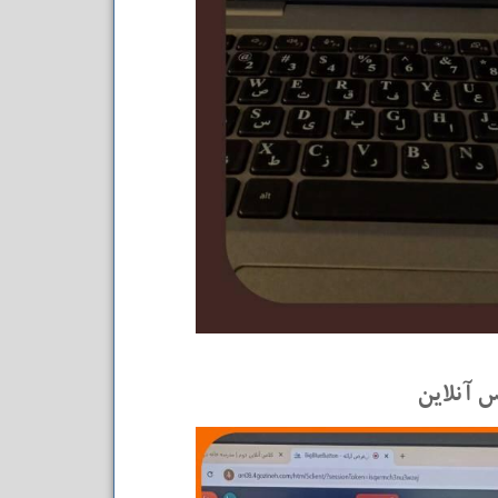
س آنلاین