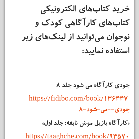
خرید کتاب‌های الکترونیکی
کتاب‌های کارآگاهی کودک و
نوجوان می‌توانید از لینک‌های زیر
استفاده نمایید:
جودی کارآگاه می شود جلد 8
https://fidibo.com/book/136447-
جودی--می-شود-8
«کارآگاه بازیل موش نابغه؛ جلد اول»
https://taaghche.com/book/93570