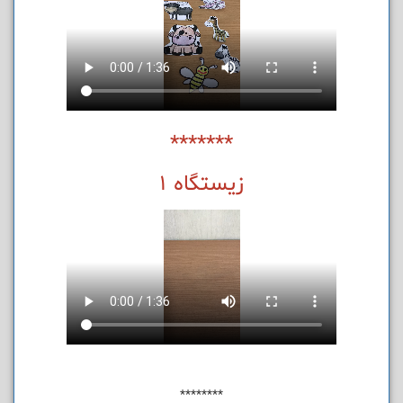
*******
زیستگاه 1
********