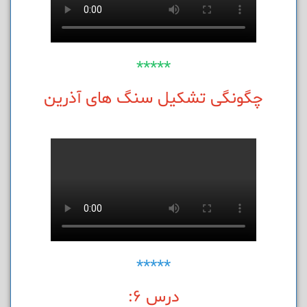
*****
چگونگی تشکیل سنگ های آذرین
*****
درس 6: