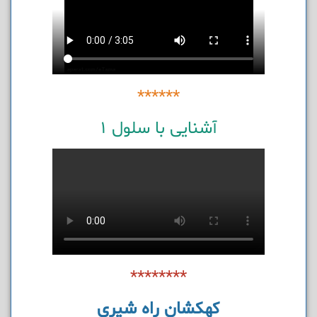
******
آشنایی با سلول 1
********
کهکشان راه شیری