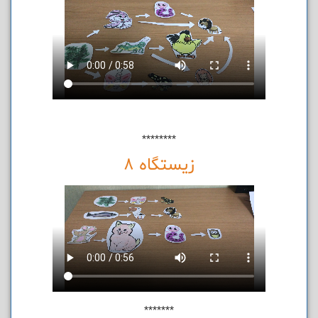
********
زیستگاه 8
*******