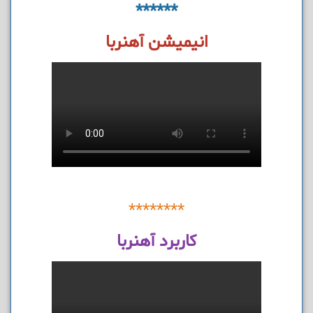
******
انیمیشن آهنربا
********
کاربرد آهنربا