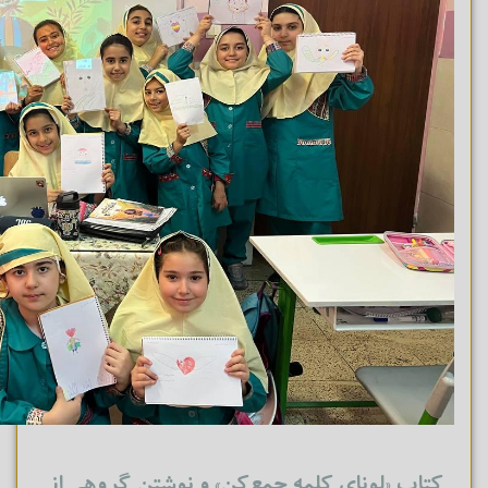
کتاب «لونای کلمه جمع‌کن» و نوشتن گروهی از