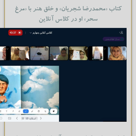
کتاب «محمدرضا شجریان» و خلق هنر با «مرغ
سحر» او در کلاس آنلاین