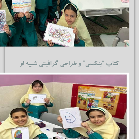
کتاب “بنکسی” و طراحی گرافیتی‌ شبیه او