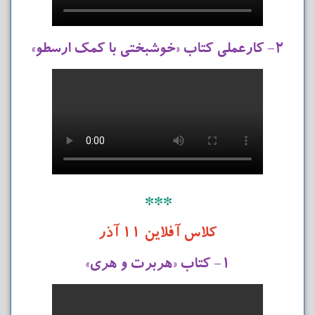
۲- کارعملی کتاب «خوشبختی با کمک ارسطو»
***
کلاس آفلاین ۱۱ آذر
۱- کتاب «هربرت و هری»