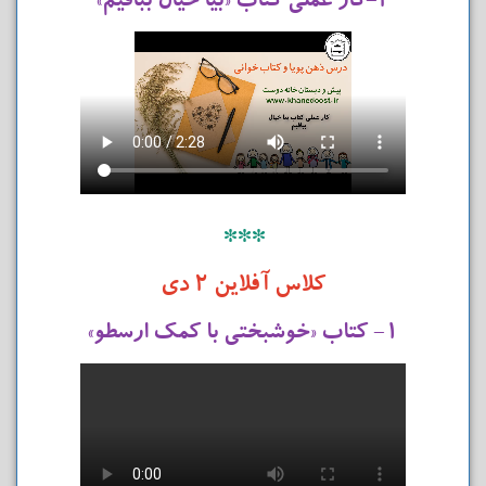
۲-کار عملی کتاب «بیا خیال ببافیم»
***
کلاس آفلاین ۲ دی
۱- کتاب «خوشبختی با کمک ارسطو»