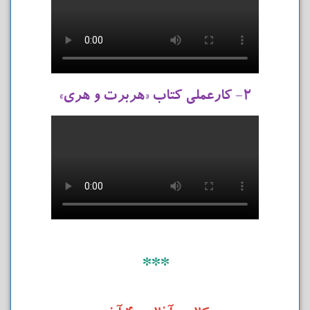
۲- کارعملی کتاب «هربرت و هری»
***