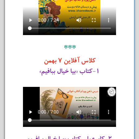
***
کلاس آفلاین ۷ بهمن
۱-کتاب «بیا خیال ببافیم»