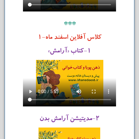
***
کلاس آفلاین اسفند ماه-۱
۱-کتاب «آرامش»
۲-مدیتیشن آرامش بدن