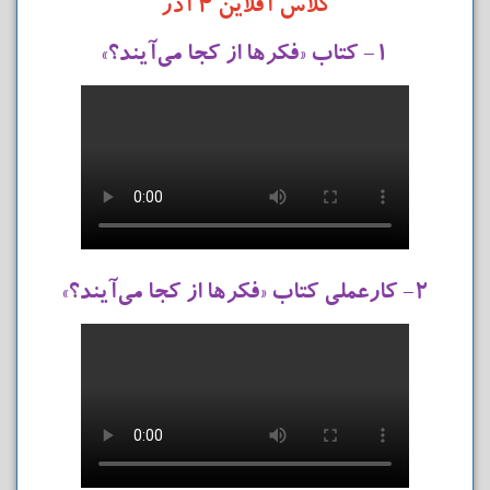
کلاس آفلاین ۴ آذر
۱- کتاب «فکرها از کجا می‌آیند؟»
۲- کارعملی کتاب «فکرها از کجا می‌آیند؟»