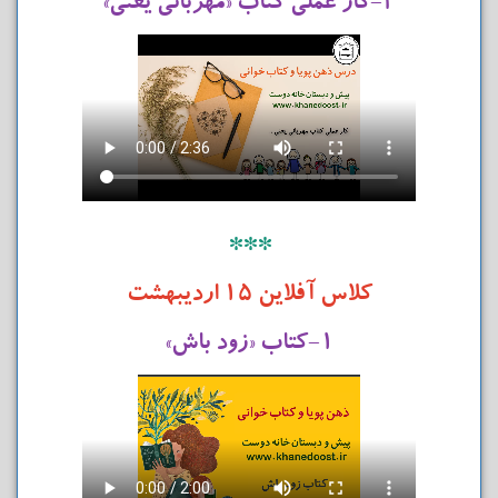
۲-کار عملی کتاب «مهربانی یعنی»
***
کلاس آفلاین ۱۵ اردیبهشت
۱-کتاب «زود باش»