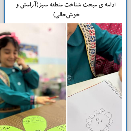
ادامه ی مبحث شناخت منطقه سبز(آرامش و
خوش‌حالی)