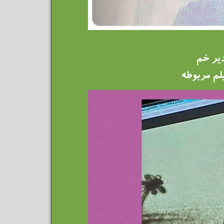
دیر خم
لم مربوطه