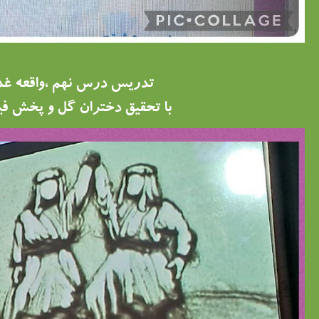
تدریس درس نهم ،واقعه غ
با تحقیق دختران گل و پخش فی