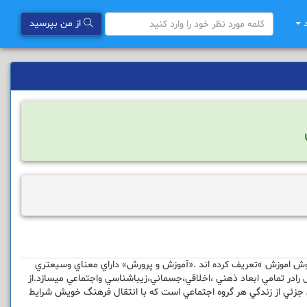
د
از من بپرسید
«روش اموزش »تعريف كرده اند .«آموزش و پرورش» داراي معناي وسيعتري
رادر تمامي ابعاد ذهني ،اخلاقي،جسماني،زيباشناسي واجتماعي ميسازد.از
 جزئي از زندگي هر گروه اجتماعي است كه با انتقال فرهنگ خويش شرايط