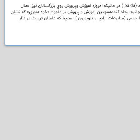
از نظر لغوي ،«پداگوژي»به اعمال و رفتاري گفته مي شود كه بزرگسالان روي كودكان اعمال مي كنند (paida )،در حاليكه امروزه آموزش وپرورش روي بزرگسالان نيز اعمال
و جانبه ايجاد كند؛همچنين آموزش و پرورش بر مفهوم «خود آموزي» كه نشان
ط جمعي (مطبوعات ،راديو و تلويزيون )و محيط كه عاملان تربيت در نظر