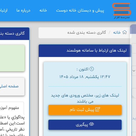
پیش و دبستان خانه دوست
خانه
درباره ما
ارتبا
خانه
گالری دسته بندی شده
گالری دسته بن
لینک های ارتباط با سامانه هوشمند
اکنون :
12:47 یکشنبه, 18 مرداد 1405
صفحه اصلی
لینک های زیر، مختص ورودی های جدید
می باشند
مفهوم آمو
پیش ثبت نام
پداگوژي يا «ع
د
است:اين اصطلا
پیگیری
نظر تاريخي ،آ
بقاي خود را ت