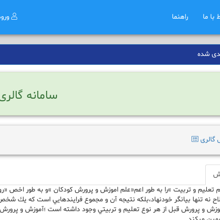
ط با ما
راهنما
ورو
دی شده
سامانه گالری
 گالری
زش
لم تعليم و تربيت »را به طور اعم«علم اموزش و پرورش كودكان »و به طور اخص 
ح نه تنها بيانگر خودنهاد،بلكه نتيجه آن و مجموع فرايندهايي است كه يك شخص 
موزش و پرورش قبل از هر نوع تعليم و تربيتي وجود داشته است ؛آموزش و پرورش
ضمين ميكند.