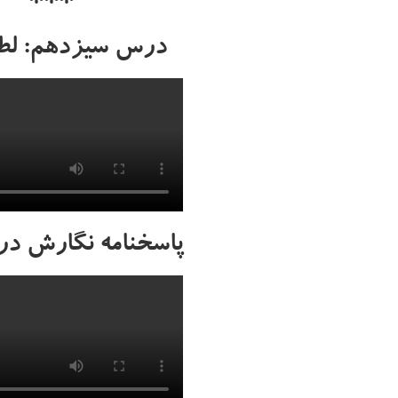
***
درس سیزدهم: ل
پاسخنامه نگارش د