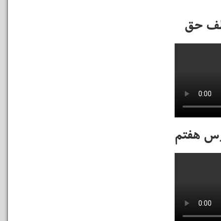
طف حق
رس هفتم