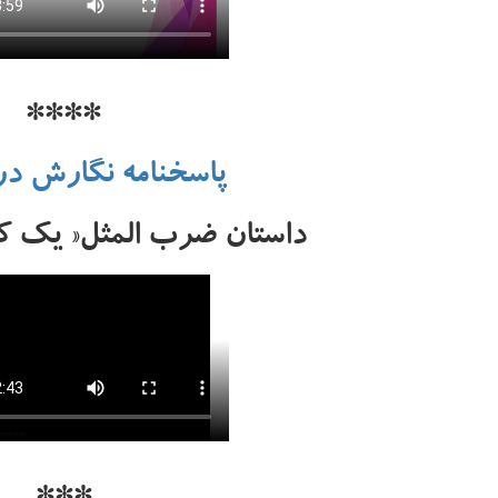
****
پاسخنامه نگارش د
داستان ضرب المثل« یک کل