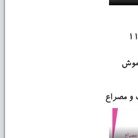
 موش
و مصراع