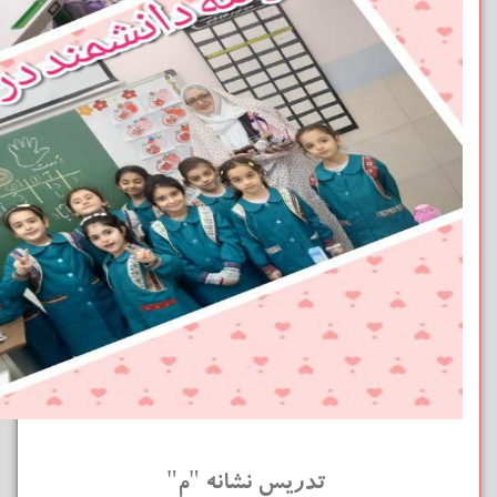
تدریس نشانه "م"