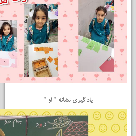
یادگیری نشانه " او "