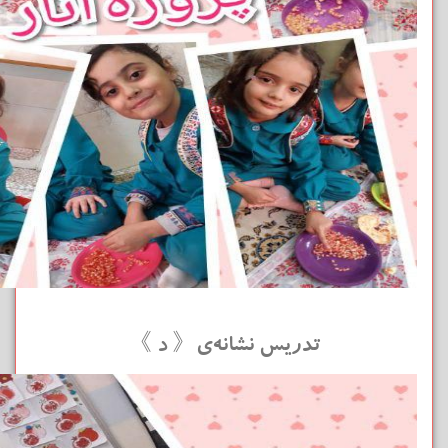
تدریس نشانه‌ی《 د 》