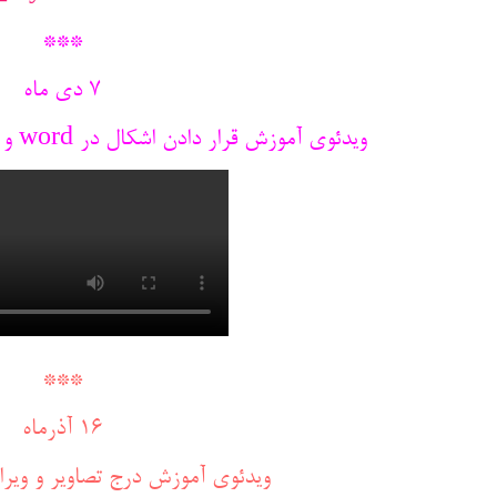
***
7 دی ماه
ویدئوی آموزش قرار دادن اشکال در word و ساخت ترکیب هنری با اشکال
***
16 آذرماه
ویدئوی آموزش درج تصاویر و ویرایش 