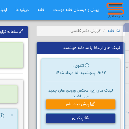
پیش و دبستان خانه دوست
خانه
درباره ما
ارتبا
خانه
گزارش دفتر کلاسی
سامانه گزارش
لینک های ارتباط با سامانه هوشمند
اکنون :
19:42 پنجشنبه, 15 مرداد 1405
لینک های زیر، مختص ورودی های جدید
می باشند
پیش ثبت نام
د
×
پیگیری