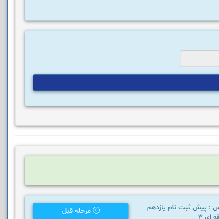
س : پیش ثبت نام یازدهم
مرحله قبل
 ای 3