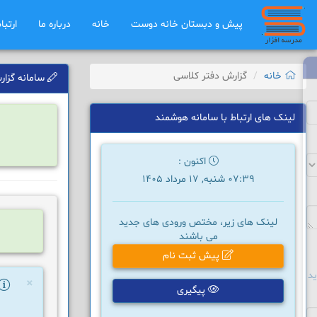
پیش و دبستان خانه دوست
خانه
درباره ما
ارتبا
خانه
گزارش دفتر کلاسی
سامانه گزارش
لینک های ارتباط با سامانه هوشمند
اکنون :
07:39 شنبه, 17 مرداد 1405
لینک های زیر، مختص ورودی های جدید
می باشند
پیش ثبت نام
د
×
پیگیری