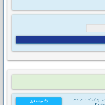
س : پیش ثبت نام دهم
مرحله قبل
انی 3