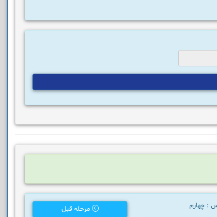
س : چهارم
مرحله قبل