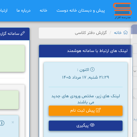
پیش و دبستان خانه دوست
خانه
درباره ما
ارتبا
خانه
گزارش دفتر کلاسی
سامانه گزارش
لینک های ارتباط با سامانه هوشمند
اکنون :
21:29 شنبه, 17 مرداد 1405
لینک های زیر، مختص ورودی های جدید
می باشند
پیش ثبت نام
د
×
پیگیری