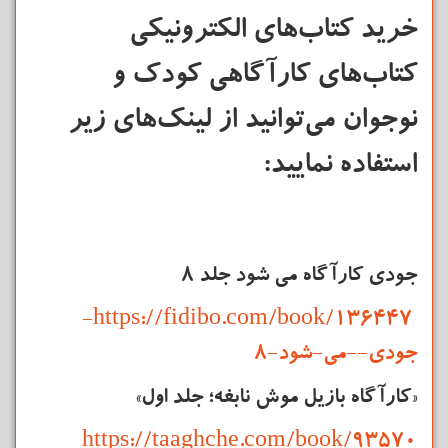
خرید کتاب‌های الکترونیکی
کتاب‌های کارآگاهی کودک و
نوجوان می‌توانید از لینک‌های زیر
استفاده نمایید:
جودی کارآگاه می شود جلد 8
https://fidibo.com/book/136447-
جودی--می-شود-8
«کارآگاه بازیل موش نابغه؛ جلد اول»
https://taaghche.com/book/93570