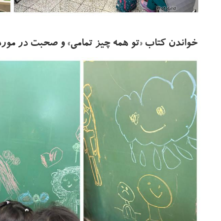
خواندن کتاب «تو همه چیز تمامی» و صحبت
در مور