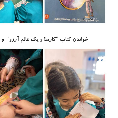
خواندن کتاب "کارملا و یک عالم آرزو" و