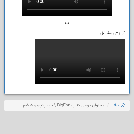
***
آموزش مشاغل
خانه
محتوای درسی کتاب BigEn2 \ پایه پنجم و ششم