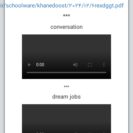
.ir/schoolware/khanedoost/2024/12/6rexdggt.pdf
***
conversation
***
dream jobs