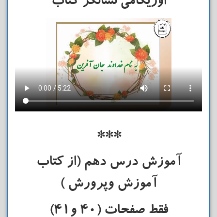
اوریگامی نشانگر کتاب
***
آموزش درس دهم (از کتاب
آموزش وپرورش )
فقط صفحات (40 و41)