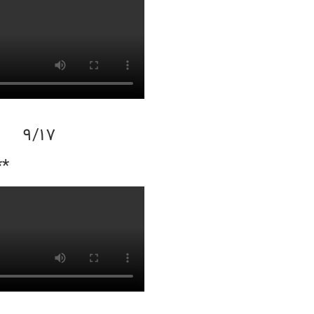
9/17
**