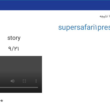
supersafari1pre
story
9/2
1
***