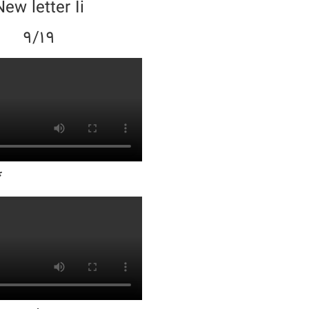
New letter Ii
9/19
*